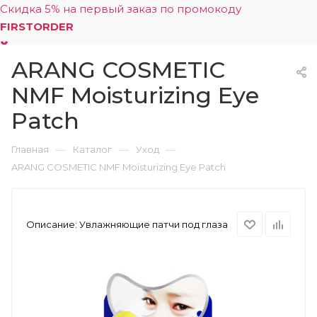
Скидка 5% на первый заказ по промокоду
FIRSTORDER
ARANG COSMETIC
0
NMF Moisturizing Eye
Patch
—
—
—
Главная
Каталог
Уход
ARANG COSMETIC NMF Moisturizing Eye Patch
Описание:
Увлажняющие патчи под глаза