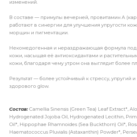
изменений.
В составе — примулы вечерней, провитамин A (ка
работают в синергии для улучшения упругости ко
морщин и пигментации.
Некомедогенная и нераздражающая формула подд
кожи, насыщая её антиоксидантами и растительным
кожи, благодаря чему утром она выглядит более пл
Результат — более устойчивый к стрессу, упругий
здорового glow.
Состав:
Camellia Sinensis (Green Tea) Leaf Extract*, A
Hydrogenated Jojoba Oil, Hydrogenated Lecithin, Primula
Oil*, Hippophae Rhamnoides (Sea Buckthorn) Oil*, Rosa 
Haematococcus Pluvialis (Astaxanthin) Powder*, Perse