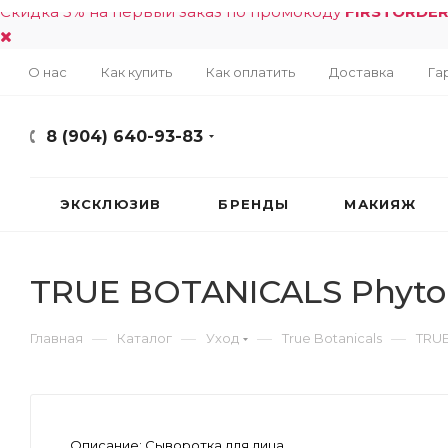
Скидка 5% на первый заказ по промокоду
FIRSTORDE
О нас
Как купить
Как оплатить
Доставка
Га
8 (904) 640-93-83
ЭКСКЛЮЗИВ
БРЕНДЫ
МАКИЯЖ
TRUE BOTANICALS Phyto-R
—
—
—
—
Главная
Каталог
Уход
True Botanicals
TRUE
Описание:
Сыворотка для лица