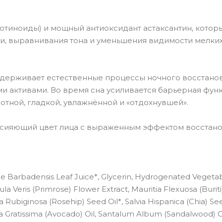
ротиноиды) и мощный антиоксидант астаксантин, котор
жи, выравнивания тона и уменьшения видимости мелки
ерживает естественные процессы ночного восстано
и активами. Во время сна усиливается барьерная фун
отной, гладкой, увлажнённой и «отдохнувшей».
 и сияющий цвет лица с выраженным эффектом восстан
loe Barbadensis Leaf Juice*, Glycerin, Hydrogenated Vegetab
 Veris (Primrose) Flower Extract, Mauritia Flexuosa (Buriti)
Rubiginosa (Rosehip) Seed Oil*, Salvia Hispanica (Chia) See
a Gratissima (Avocado) Oil, Santalum Album (Sandalwood) O