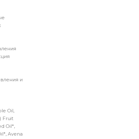
ые
х
вления
кция
овления и
le Oil,
 Fruit
d Oil*,
il*, Avena