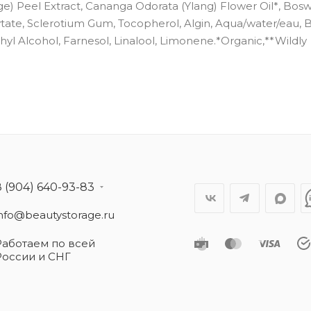
nge) Peel Extract, Cananga Odorata (Ylang) Flower Oil*, Bosw
hytate, Sclerotium Gum, Tocopherol, Algin, Aqua/water/eau, 
hyl Alcohol, Farnesol, Linalool, Limonene.*Organic,**Wildly
8 (904) 640-93-83
info@beautystorage.ru
Работаем по всей
России и СНГ