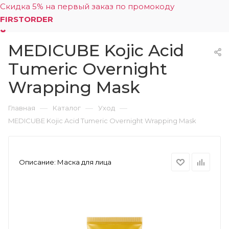
Скидка 5% на первый заказ по промокоду
FIRSTORDER
MEDICUBE Kojic Acid
0
Tumeric Overnight
Wrapping Mask
—
—
—
Главная
Каталог
Уход
MEDICUBE Kojic Acid Tumeric Overnight Wrapping Mask
Описание:
Маска для лица