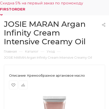
Скидка 5% на первый заказ по промокоду
FIRSTORDER
JOSIE MARAN Argan
0
Infinity Cream
Intensive Creamy Oil
—
—
—
Главная
Каталог
Уход
JOSIE MARAN Argan Infinity Cream Intensive Creamy Oil
Описание:
Кремообразное аргановое масло