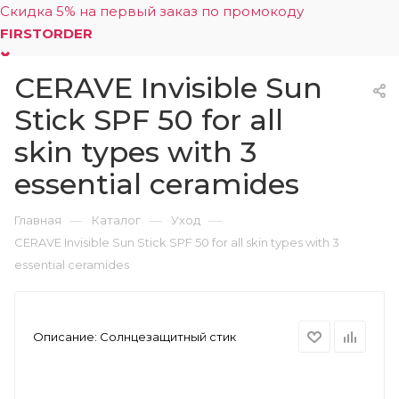
Скидка 5% на первый заказ по промокоду
FIRSTORDER
CERAVE Invisible Sun
0
Stick SPF 50 for all
skin types with 3
essential ceramides
—
—
—
Главная
Каталог
Уход
CERAVE Invisible Sun Stick SPF 50 for all skin types with 3
essential ceramides
Описание:
Солнцезащитный стик