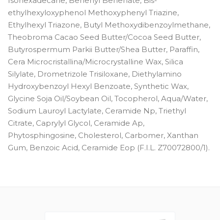
Isohexadecane, Behenyl Behenate, Bis-
ethylhexyloxyphenol Methoxyphenyl Triazine,
Ethylhexyl Triazone, Butyl Methoxydibenzoylmethane,
Theobroma Cacao Seed Butter/Cocoa Seed Butter,
Butyrospermum Parkii Butter/Shea Butter, Paraffin,
Cera Microcristallina/Microcrystalline Wax, Silica
Silylate, Drometrizole Trisiloxane, Diethylamino
Hydroxybenzoyl Hexyl Benzoate, Synthetic Wax,
Glycine Soja Oil/Soybean Oil, Tocopherol, Aqua/Water,
Sodium Lauroyl Lactylate, Ceramide Np, Triethyl
Citrate, Caprylyl Glycol, Ceramide Ap,
Phytosphingosine, Cholesterol, Carbomer, Xanthan
Gum, Benzoic Acid, Ceramide Eop (F.I.L. Z70072800/1).