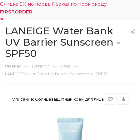
Скидка 5% на первый заказ по промокоду
FIRSTORDER
LANEIGE Water Bank
0
UV Barrier Sunscreen -
SPF50
—
—
—
Главная
Каталог
Уход
LANEIGE Water Bank UV Barrier Sunscreen - SPF50
Описание:
Солнцезащитный крем для лица