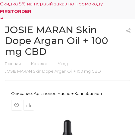
Скидка 5% на первый заказ по промокоду
FIRSTORDER
JOSIE MARAN Skin
0
Dope Argan Oil + 100
mg CBD
—
—
—
Главная
Каталог
Уход
JOSIE MARAN Skin Dope Argan Oil + 100 mg CBD
Описание:
Аргановое масло + Каннабидиол