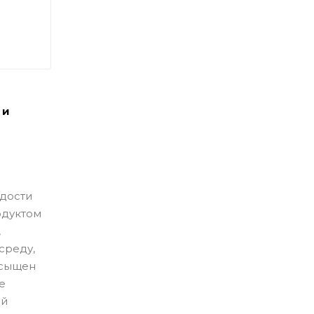
 и
дости
одуктом
,
среду,
асыщен
е
ий