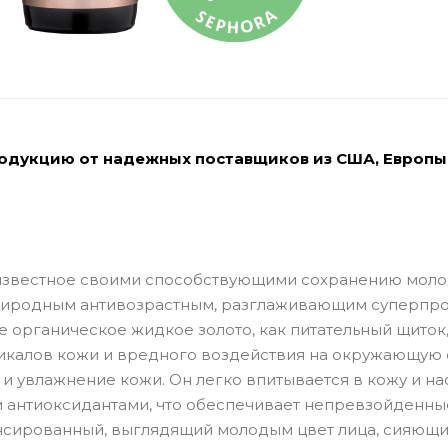
родукцию от надежных поставщиков из США, Европы
 известное своими способствующими сохранению моло
природным антивозрастным, разглаживающим суперпр
е органическое жидкое золото, как питательный щиток
калов кожи и вредного воздействия на окружающую 
 и увлажнение кожи. Он легко впитывается в кожу и н
 антиоксидантами, что обеспечивает непревзойденны
ансированный, выглядящий молодым цвет лица, сияющ