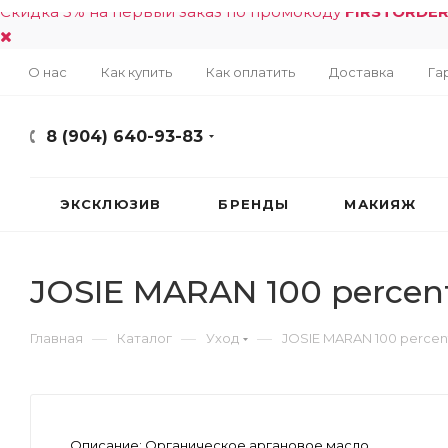
Скидка 5% на первый заказ по промокоду
FIRSTORDE
О нас
Как купить
Как оплатить
Доставка
Га
8 (904) 640-93-83
ЭКСКЛЮЗИВ
БРЕНДЫ
МАКИЯЖ
JOSIE MARAN 100 percent
—
—
—
Главная
Каталог
Уход
JOSIE MARAN 100 percent
Описание:
Органическое аргановое масло