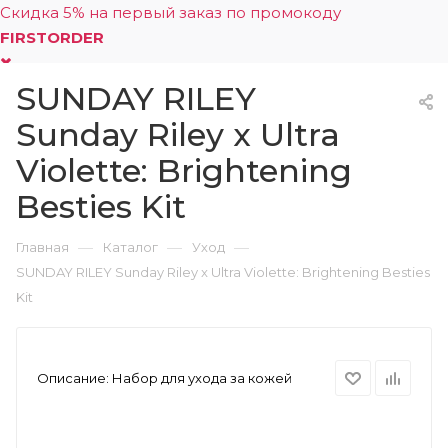
Скидка 5% на первый заказ по промокоду
FIRSTORDER
SUNDAY RILEY
0
Sunday Riley x Ultra
Violette: Brightening
Besties Kit
—
—
—
Главная
Каталог
Уход
SUNDAY RILEY Sunday Riley x Ultra Violette: Brightening Besties
Kit
Описание:
Набор для ухода за кожей