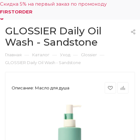
Скидка 5% на первый заказ по промокоду
FIRSTORDER
GLOSSIER Daily Oil
0
Wash - Sandstone
—
—
—
—
Главная
Каталог
Уход
Glossier
GLOSSIER Daily Oil Wash - Sandstone
Описание:
Масло для душа