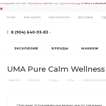
Скидка 5% на первый заказ по промокоду
FIRSTORDE
О нас
Как купить
Как оплатить
Доставка
Га
8 (904) 640-93-83
ЭКСКЛЮЗИВ
БРЕНДЫ
МАКИЯЖ
UMA Pure Calm Wellness 
—
—
—
—
Главная
Каталог
Уход
Uma
UMA Pure Calm 
Описание:
Успокаивающее велнес-масло для ванны