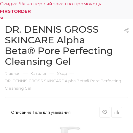
Скидка 5% на первый заказ по промокоду
FIRSTORDER
DR. DENNIS GROSS
0
SKINCARE Alpha
Beta® Pore Perfecting
Cleansing Gel
—
—
—
Главная
Каталог
Уход
DR. DENNIS GROSS SKINCARE Alpha Beta® Pore Perfecting
Cleansing Gel
Описание:
Гель для умывания