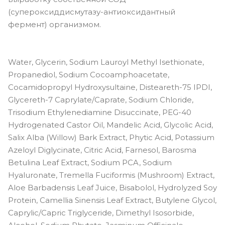
(супероксиддисмутазу-антиоксидантный
фермент) организмом.
Water, Glycerin, Sodium Lauroyl Methyl Isethionate,
Propanediol, Sodium Cocoamphoacetate,
Cocamidopropyl Hydroxysultaine, Disteareth-75 IPDI,
Glycereth-7 Caprylate/Caprate, Sodium Chloride,
Trisodium Ethylenediamine Disuccinate, PEG-40
Hydrogenated Castor Oil, Mandelic Acid, Glycolic Acid,
Salix Alba (Willow) Bark Extract, Phytic Acid, Potassium
Azeloyl Diglycinate, Citric Acid, Farnesol, Barosma
Betulina Leaf Extract, Sodium PCA, Sodium
Hyaluronate, Tremella Fuciformis (Mushroom) Extract,
Aloe Barbadensis Leaf Juice, Bisabolol, Hydrolyzed Soy
Protein, Camellia Sinensis Leaf Extract, Butylene Glycol,
Caprylic/Capric Triglyceride, Dimethyl Isosorbide,