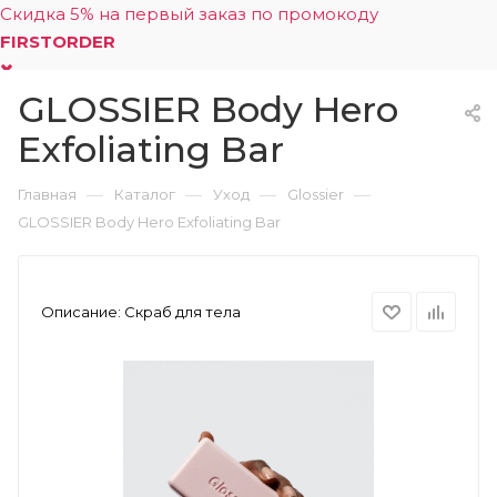
Скидка 5% на первый заказ по промокоду
FIRSTORDER
GLOSSIER Body Hero
0
Exfoliating Bar
—
—
—
—
Главная
Каталог
Уход
Glossier
GLOSSIER Body Hero Exfoliating Bar
Описание:
Скраб для тела