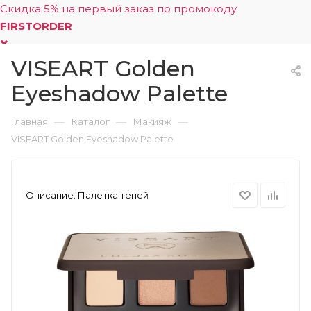
Скидка 5% на первый заказ по промокоду
FIRSTORDER
VISEART Golden
0
Eyeshadow Palette
—
—
—
Главная
Каталог
Макияж
VISEART Golden Eyeshadow Palette
Описание:
Палетка теней