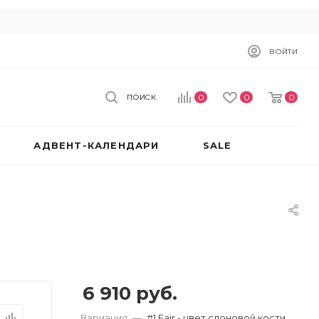
ВОЙТИ
0
0
0
ПОИСК
АДВЕНТ-КАЛЕНДАРИ
SALE
6 910
руб.
Вариация
—
#1 Fair - цвет слоновой кости