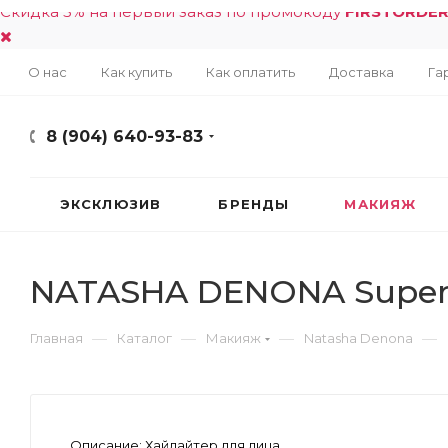
Скидка 5% на первый заказ по промокоду
FIRSTORDE
О нас
Как купить
Как оплатить
Доставка
Га
8 (904) 640-93-83
ЭКСКЛЮЗИВ
БРЕНДЫ
МАКИЯЖ
NATASHA DENONA Super 
—
—
—
—
Главная
Каталог
Макияж
Natasha Denona
Описание:
Хайлайтер для лица