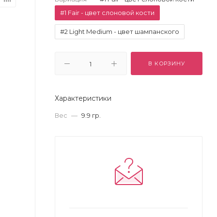
#1 Fair - цвет слоновой кости
#2 Light Medium - цвет шампанского
В КОРЗИНУ
Характеристики
Вес
—
9.9 гр.