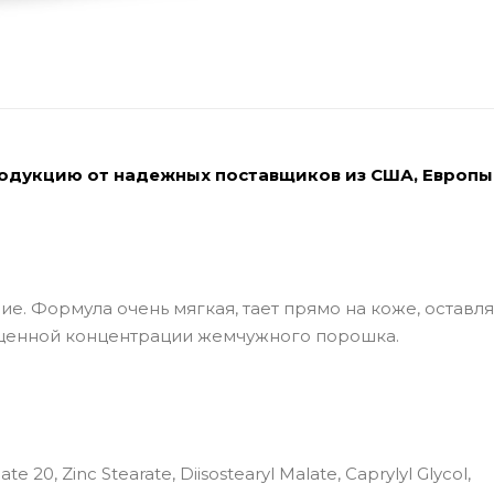
родукцию от надежных поставщиков из США, Европы
е. Формула очень мягкая, тает прямо на коже, оставл
ыщенной концентрации жемчужного порошка.
e 20, Zinc Stearate, Diisostearyl Malate, Caprylyl Glycol,