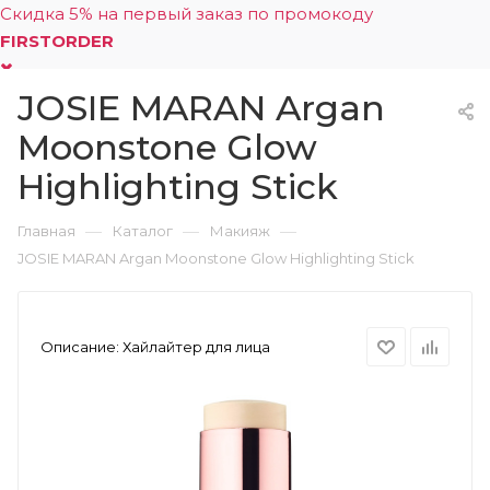
Скидка 5% на первый заказ по промокоду
FIRSTORDER
JOSIE MARAN Argan
0
Moonstone Glow
Highlighting Stick
—
—
—
Главная
Каталог
Макияж
JOSIE MARAN Argan Moonstone Glow Highlighting Stick
Описание:
Хайлайтер для лица