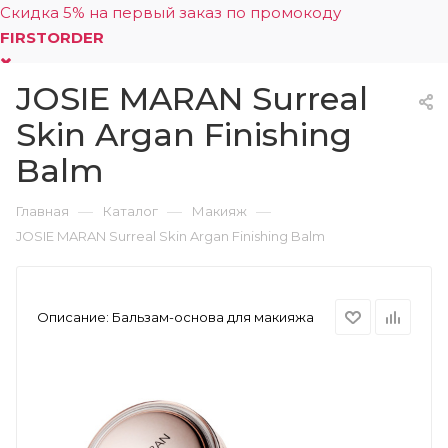
Скидка 5% на первый заказ по промокоду
FIRSTORDER
JOSIE MARAN Surreal
0
Skin Argan Finishing
Balm
—
—
—
Главная
Каталог
Макияж
JOSIE MARAN Surreal Skin Argan Finishing Balm
Описание:
Бальзам-основа для макияжа