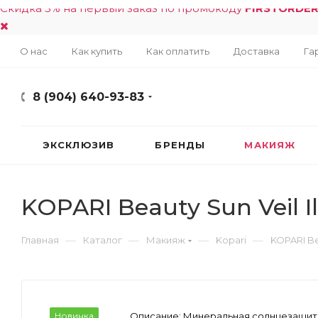
Скидка 5% на первый заказ по промокоду
FIRSTORDE
О нас
Как купить
Как оплатить
Доставка
Га
8 (904) 640-93-83
ЭКСКЛЮЗИВ
БРЕНДЫ
МАКИЯЖ
KOPARI Beauty Sun Veil I
—
—
—
—
Главная
Каталог
Макияж
Kopari
KOPARI Be
Новинка
Описание:
Минеральная солнцезащитна