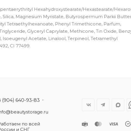
Dipentaerythrityl Hexahydroxystearate/Hexastearate/Hexaros
 Silica, Magnesium Myristate, Butyrospermum Parkii Butter
rityl Tetraethylhexanoate, Phenyl Trimethicone, Parfum,
 Triglyceride, Glyceryl Caprylate, Methicone, Tin Oxide, Benz
, Isoeugenyl Acetate, Linalool, Terpineol, Tetramethyl
492, CI 77499.
8 (904) 640-93-83
info@beautystorage.ru
Работаем по всей
России и СНГ