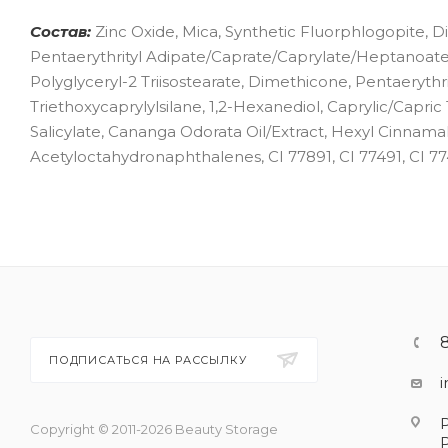
Состав:
Zinc Oxide, Mica, Synthetic Fluorphlogopite, 
Pentaerythrityl Adipate/Caprate/Caprylate/Heptanoate,
Polyglyceryl-2 Triisostearate, Dimethicone, Pentaeryth
Triethoxycaprylylsilane, 1,2-Hexanediol, Caprylic/Capric
Salicylate, Cananga Odorata Oil/Extract, Hexyl Cinnamal
Acetyloctahydronaphthalenes, CI 77891, CI 77491, CI 77
ПОДПИСАТЬСЯ НА РАССЫЛКУ
Copyright © 2011-2026 Beauty Storage