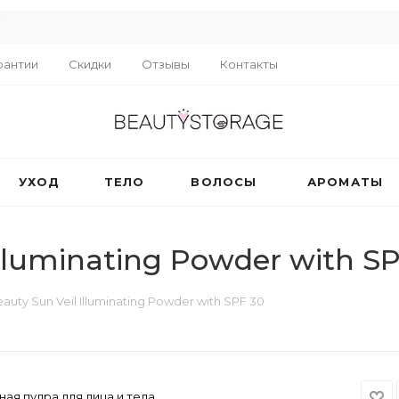
R
рантии
Скидки
Отзывы
Контакты
УХОД
ТЕЛО
ВОЛОСЫ
АРОМАТЫ
lluminating Powder with S
auty Sun Veil Illuminating Powder with SPF 30
я пудра для лица и тела