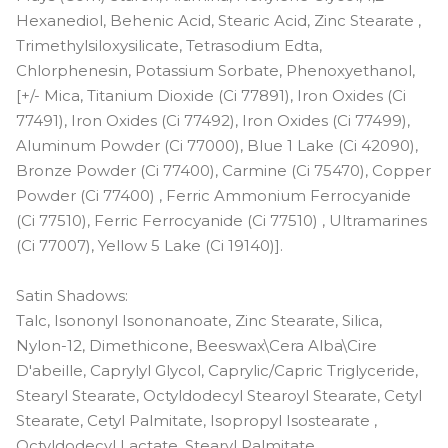
Hexanediol, Behenic Acid, Stearic Acid, Zinc Stearate ,
Trimethylsiloxysilicate, Tetrasodium Edta,
Chlorphenesin, Potassium Sorbate, Phenoxyethanol,
[+/- Mica, Titanium Dioxide (Ci 77891), Iron Oxides (Ci
77491), Iron Oxides (Ci 77492), Iron Oxides (Ci 77499),
Aluminum Powder (Ci 77000), Blue 1 Lake (Ci 42090),
Bronze Powder (Ci 77400), Carmine (Ci 75470), Copper
Powder (Ci 77400) , Ferric Ammonium Ferrocyanide
(Ci 77510), Ferric Ferrocyanide (Ci 77510) , Ultramarines
(Ci 77007), Yellow 5 Lake (Ci 19140)].
Satin Shadows:
Talc, Isononyl Isononanoate, Zinc Stearate, Silica,
Nylon-12, Dimethicone, Beeswax\Cera Alba\Cire
D'abeille, Caprylyl Glycol, Caprylic/Capric Triglyceride,
Stearyl Stearate, Octyldodecyl Stearoyl Stearate, Cetyl
Stearate, Cetyl Palmitate, Isopropyl Isostearate ,
Octyldodecyl Lactate, Stearyl Palmitate,