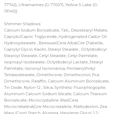
77742), Ultramarines (Ci 77007), Yellow 5 Lake (Ci
19140)].
Shimmer Shadows:
Calcium Sodium Borosilicate, Talc, Diisostearyl Malate,
Caprylic/Capric Triglyceride, Hydrogenated Castor Oil
Hydroxystearate , Beeswax\Cera Alba\Cire D'abeille,
Caprylyl Glycol, Kaolin, Stearyl Stearate , Octyldodecyl
Stearoyl Stearate, Cetyl Stearate, Cetyl Palmitate,
Isopropyl Isostearate, Octyldodecyl Lactate, Stearyl
Palmitate, Isononyl Isononanoa, Pentaerythrityl
Tetraisostearate, Dimethicone, Dimethiconol, Pca
Dimethicone, Paraffin, Calcium Aluminum Borosilicate,
Tin Oxide, Nylon-12 , Silica, Synthetic Fluorphlogopite,
Aluminum Calcium Sodium Silicate, Calcium Titanium
Borosilicate, Microcrystalline Wax\Cera
Microcristallina\Cire Microcristalline, Maltodextrin, Zea
Mays (Corn) Starch, Alumina, Hexylene Glycol, 1,2-