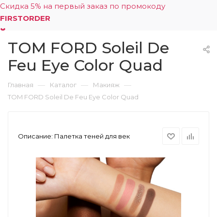
Скидка 5% на первый заказ по промокоду
FIRSTORDER
TOM FORD Soleil De
0
Feu Eye Color Quad
—
—
—
Главная
Каталог
Макияж
TOM FORD Soleil De Feu Eye Color Quad
Описание:
Палетка теней для век