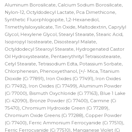
Aluminum Borosilicate, Calcium Sodium Borosilicate,
Nylon-12, Octyldodecyl Lactate, Pca Dimethicone,
Synthetic Fluorphlogopite, 1,2-Hexanediol,
Trimethylsiloxysilicate, Tin Oxide, Maltodextrin, Caprylyl
Glycol, Hexylene Glycol, Stearyl Stearate, Stearic Acid,
Isopropyl Isostearate, Diisostearyl Malate,
Octyldodecyl Stearoyl Stearate, Hydrogenated Castor
Oil Hydroxystearate, Pentaerythrityl Tetraisostearate,
Cetyl Stearate, Tetrasodium Edta, Potassium Sorbate,
Chlorphenesin, Phenoxyethanol, [+/- Mica, Titanium
Dioxide (Ci 77891), Iron Oxides (Ci 77491), Iron Oxides
(Ci 77492), Iron Oxides (Ci 77499), Aluminum Powder
(Ci 77000), Bismuth Oxychloride (Ci 77163), Blue 1 Lake
(Ci 42090), Bronze Powder (Ci 77400), Carmine (Ci
75470), Chromium Hydroxide Green (Ci 77289),
Chromium Oxide Greens (Ci 77288), Copper Powder
(Ci 77400), Ferric Ammonium Ferrocyanide (Ci 77510),
Ferric Ferrocyanide (Ci 77510), Manganese Violet (Ci