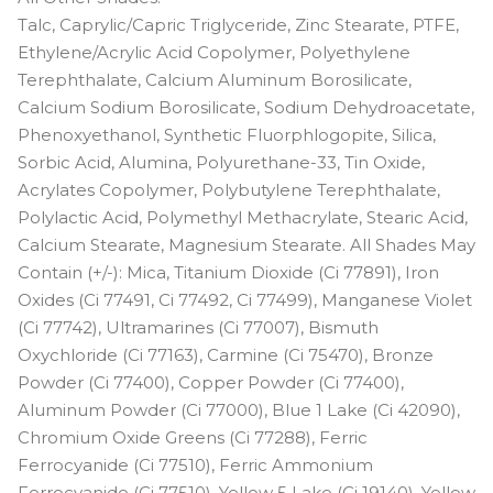
Talc, Caprylic/Capric Triglyceride, Zinc Stearate, PTFE,
Ethylene/Acrylic Acid Copolymer, Polyethylene
Terephthalate, Calcium Aluminum Borosilicate,
Calcium Sodium Borosilicate, Sodium Dehydroacetate,
Phenoxyethanol, Synthetic Fluorphlogopite, Silica,
Sorbic Acid, Alumina, Polyurethane-33, Tin Oxide,
Acrylates Copolymer, Polybutylene Terephthalate,
Polylactic Acid, Polymethyl Methacrylate, Stearic Acid,
Calcium Stearate, Magnesium Stearate. All Shades May
Contain (+/-): Mica, Titanium Dioxide (Ci 77891), Iron
Oxides (Ci 77491, Ci 77492, Ci 77499), Manganese Violet
(Ci 77742), Ultramarines (Ci 77007), Bismuth
Oxychloride (Ci 77163), Carmine (Ci 75470), Bronze
Powder (Ci 77400), Copper Powder (Ci 77400),
Aluminum Powder (Ci 77000), Blue 1 Lake (Ci 42090),
Chromium Oxide Greens (Ci 77288), Ferric
Ferrocyanide (Ci 77510), Ferric Ammonium
Ferrocyanide (Ci 77510), Yellow 5 Lake (Ci 19140), Yellow