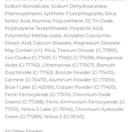
Sodium Borosilicate, Sodium Dehydroacetate,
Phenoxyethanol, Synthetic Fluorphlogopite, Silica,
Sorbic Acid, Alumina, Polyurethane-33, Tin Oxide,
Polybutylene Terephthalate, Polylactic Acid,
Polymethyl Methacrylate, Acrylates Copolymer,
Stearic Acid, Calcium Stearate, Magnesium Stearate.
May Contain (+/-): Mica, Titanium Dioxide (Ci 77891),
Iron Oxides (Ci 77491, Ci 77492, Ci 77499), Manganese
Violet (Ci 77742), Ultramarines (Ci 77007), Bismuth
Oxychloride (Ci 77163), Bronze Powder (Ci 77400),
Carmine (Ci 75470), Aluminum Powder (Ci 77000),
Blue 1 Lake (Ci 42090), Copper Powder (Ci 77400),
Ferric Ferrocyanide (Ci 77510), Chromium Oxide
Greens (Ci 77288), Ferric Ammonium Ferrocyanide (Ci
77510), Yellow 5 Lake (Ci 19140), Chromium Hydroxide
Green (Ci 77289), Yellow 5 (Ci 19140).
All Other Shades: