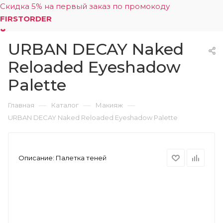
Скидка 5% на первый заказ по промокоду
FIRSTORDER
URBAN DECAY Naked
0
Reloaded Eyeshadow
Palette
—
—
—
Главная
Каталог
Макияж
URBAN DECAY Naked Reloaded Eyeshadow Palette
Описание:
Палетка теней