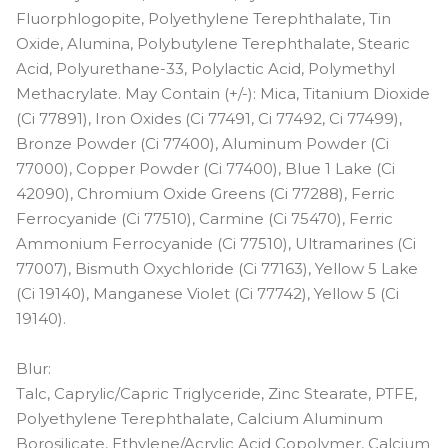
Fluorphlogopite, Polyethylene Terephthalate, Tin
Oxide, Alumina, Polybutylene Terephthalate, Stearic
Acid, Polyurethane-33, Polylactic Acid, Polymethyl
Methacrylate. May Contain (+/-): Mica, Titanium Dioxide
(Ci 77891), Iron Oxides (Ci 77491, Ci 77492, Ci 77499),
Bronze Powder (Ci 77400), Aluminum Powder (Ci
77000), Copper Powder (Ci 77400), Blue 1 Lake (Ci
42090), Chromium Oxide Greens (Ci 77288), Ferric
Ferrocyanide (Ci 77510), Carmine (Ci 75470), Ferric
Ammonium Ferrocyanide (Ci 77510), Ultramarines (Ci
77007), Bismuth Oxychloride (Ci 77163), Yellow 5 Lake
(Ci 19140), Manganese Violet (Ci 77742), Yellow 5 (Ci
19140).
Blur:
Talc, Caprylic/Capric Triglyceride, Zinc Stearate, PTFE,
Polyethylene Terephthalate, Calcium Aluminum
Borosilicate, Ethylene/Acrylic Acid Copolymer, Calcium