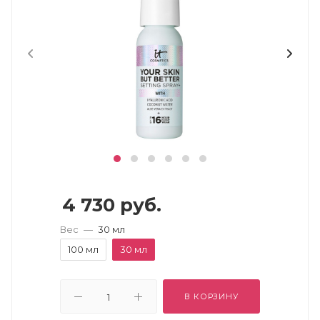
4 730
руб.
Вес
—
30 мл
100 мл
30 мл
В КОРЗИНУ