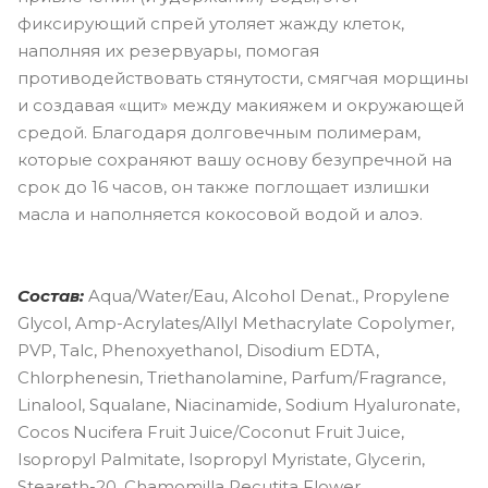
фиксирующий спрей утоляет жажду клеток,
наполняя их резервуары, помогая
противодействовать стянутости, смягчая морщины
и создавая «щит» между макияжем и окружающей
средой. Благодаря долговечным полимерам,
которые сохраняют вашу основу безупречной на
срок до 16 часов, он также поглощает излишки
масла и наполняется кокосовой водой и алоэ.
Состав:
Aqua/Water/Eau, Alcohol Denat., Propylene
Glycol, Amp-Acrylates/Allyl Methacrylate Copolymer,
PVP, Talc, Phenoxyethanol, Disodium EDTA,
Chlorphenesin, Triethanolamine, Parfum/Fragrance,
Linalool, Squalane, Niacinamide, Sodium Hyaluronate,
Cocos Nucifera Fruit Juice/Coconut Fruit Juice,
Isopropyl Palmitate, Isopropyl Myristate, Glycerin,
Steareth-20, Chamomilla Recutita Flower