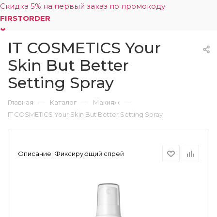
Скидка 5% на первый заказ по промокоду
FIRSTORDER
IT COSMETICS Your
0
Skin But Better
Setting Spray
—
—
—
Главная
Каталог
Макияж
IT COSMETICS Your Skin But Better Setting Spray
Описание:
Фиксирующий спрей