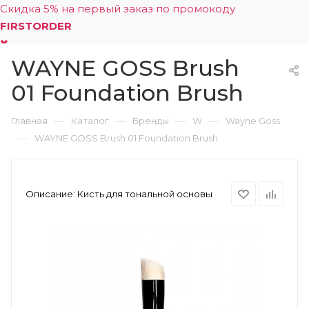
Скидка 5% на первый заказ по промокоду
FIRSTORDER
WAYNE GOSS Brush
0
01 Foundation Brush
—
—
—
—
Главная
Каталог
Бренды
W
Wayne Goss
—
WAYNE GOSS Brush 01 Foundation Brush
Описание:
Кисть для тональной основы